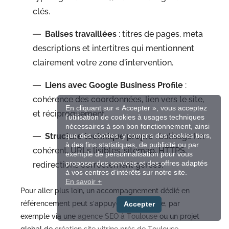
clés.
Balises travaillées
: titres de pages, meta
descriptions et intertitres qui mentionnent
clairement votre zone d’intervention.
Liens avec Google Business Profile
:
cohérence des coordonnées, lien vers le site,
En cliquant sur « Accepter », vous acceptez
et réciproquement.
l’utilisation de cookies à usages techniques
nécessaires à son bon fonctionnement, ainsi
que des cookies, y compris des cookies tiers,
Structure technique propre
: balisage Hn
à des fins statistiques, de publicité ou par
cohérent, URLs lisibles, sitemap, HTTPS,
exemple de personnalisation pour vous
proposer des services et des offres adaptés
redirections correctement gérées.
à vos centres d’intérêts sur notre site.
En savoir +
Pour aller plus loin, un accompagnement dédié en
référencement peut s’appuyer sur ce socle, par
Accepter
exemple via une
agence SEO à Toulouse
ou un projet